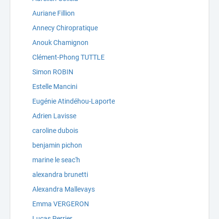
Auriane Fillion
Annecy Chiropratique
Anouk Chamignon
Clément-Phong TUTTLE
Simon ROBIN
Estelle Mancini
Eugénie Atindéhou-Laporte
Adrien Lavisse
caroline dubois
benjamin pichon
marine le seac'h
alexandra brunetti
Alexandra Mallevays
Emma VERGERON
Lucas Perrier