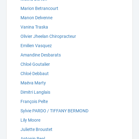
Marion Betrancourt
Manon Delvenne
Vanina Traska
Olivier Jheelan Chiropracteur
Emilien Vasquez
Amandine Desbarats
Chloé Goutalier
Chloé Debbaut
Maëva Marty
Dimitri Langlais
François Pelte
Sylvie PARDO / TIFFANY BERMOND
Lily Moore
Juliette Broustet
Antonin Real