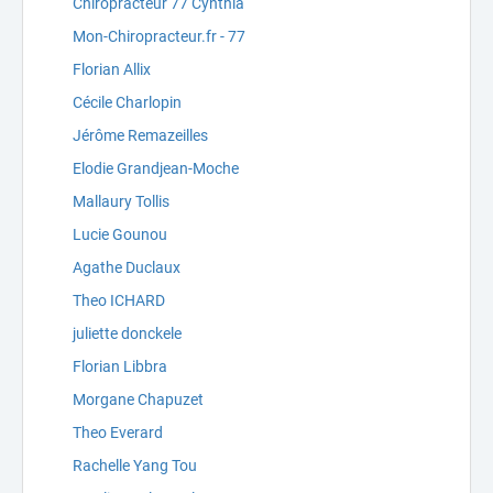
Chiropracteur 77 Cynthia
Mon-Chiropracteur.fr - 77
Florian Allix
Cécile Charlopin
Jérôme Remazeilles
Elodie Grandjean-Moche
Mallaury Tollis
Lucie Gounou
Agathe Duclaux
Theo ICHARD
juliette donckele
Florian Libbra
Morgane Chapuzet
Theo Everard
Rachelle Yang Tou