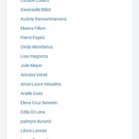
Clotilde Collard
Gwenaelle Billot
Audrey Ranoarimanana
Maeva Fillion
Pierre Papini
Cindy Montlahuc
Lisa magonza
Julie Meyer
Antoine Venet
Anne-Laure Veissière
Arielle Guez
Elena Cruz Semedo
Célia Di Lena
palmyre durand
Léora Lannes