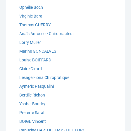
Ophélie Boch
Virginie Bara
Thomas GUERRY
Anaïs Anfosso • Chiropracteur
Lorry Muller
Marine GONCALVES
Louise BOIFFARD
Claire Girard
Lesage Fiona Chiropratique
Aymeric Pasqualini
Bertille Richon
Ysabel Baudry
Preterre Sarah
BOIGE Vincent
Capucine BARTHELEMY - LIFE FORCE