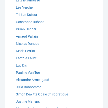
Estelle Jamesse
Léa Vercher
Tristan Dufour
Constance Dubant
Killian Henger
Arnaud Pallain
Nicolas Duneau
Marie Perriot
Laetitia Faure
Luc Dis
Pauline Van Tue
Alexandre Armengaud
Julia Bonhomme
Simon Dewitte Opale Chiropratique
Justine Manens