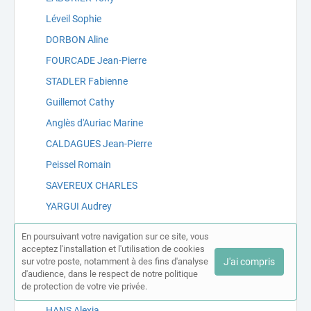
Léveil Sophie
DORBON Aline
FOURCADE Jean-Pierre
STADLER Fabienne
Guillemot Cathy
Anglès d'Auriac Marine
CALDAGUES Jean-Pierre
Peissel Romain
SAVEREUX CHARLES
YARGUI Audrey
Cherrey-Soares Virginie
En poursuivant votre navigation sur ce site, vous
Carrel Florent
acceptez l'installation et l'utilisation de cookies
sur votre poste, notamment à des fins d'analyse
J'ai compris
BERARD François
d'audience, dans le respect de notre politique
de protection de votre vie privée.
SEVILLA Gregory
HANS Alexia