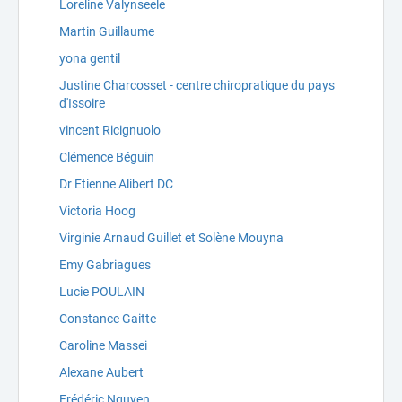
Loreline Valynseele
Martin Guillaume
yona gentil
Justine Charcosset - centre chiropratique du pays
d'Issoire
vincent Ricignuolo
Clémence Béguin
Dr Etienne Alibert DC
Victoria Hoog
Virginie Arnaud Guillet et Solène Mouyna
Emy Gabriagues
Lucie POULAIN
Constance Gaitte
Caroline Massei
Alexane Aubert
Frédéric Nguyen