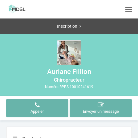
Inscription
Auriane Fillion
Chiropracteur
Numéro RPPS 10010241619
Appeler
Envoyer un message