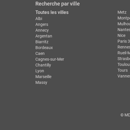
Recherche par ville
Toutes les villes
Metz
Montpe
Albi
Mulho
Angers
Nante
Annecy
Nice
Argentan
Paris 3
Biarritz
Renne
Bordeaux
Rueil-
Caen
Strasb
Cagnes-sur-Mer
Toulou
Chantilly
Tours
Lyon
Vanne
Marseille
Massy
© MDS