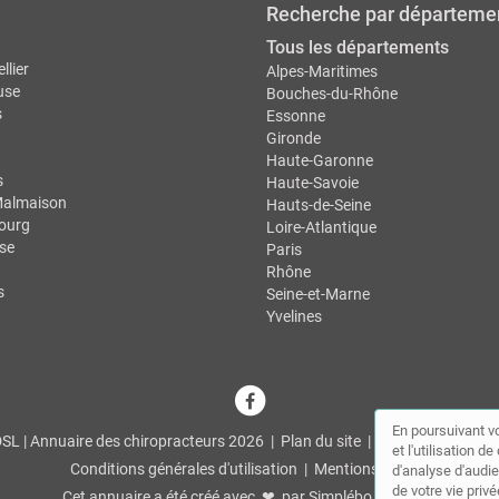
Recherche par départeme
Tous les départements
llier
Alpes-Maritimes
use
Bouches-du-Rhône
s
Essonne
Gironde
Haute-Garonne
s
Haute-Savoie
Malmaison
Hauts-de-Seine
ourg
Loire-Atlantique
se
Paris
Rhône
s
Seine-et-Marne
Yvelines
En poursuivant vo
L | Annuaire des chiropracteurs 2026 |
Plan du site
|
Mon compte
|
Co
et l'utilisation 
Conditions générales d'utilisation
|
Mentions légales
d'analyse d'audie
de votre vie privé
Cet annuaire a été créé avec ❤ par
Simplébo Annuaire