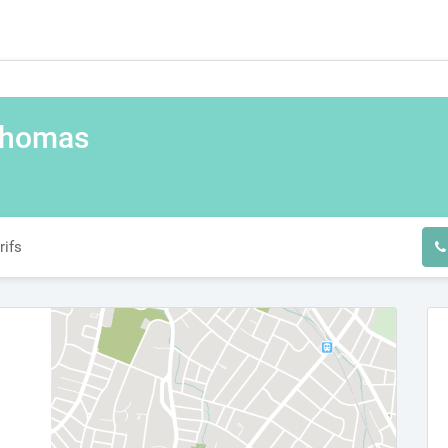
homas
rifs