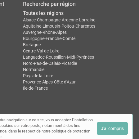
nt
Recherche par région
Toutes les régions
Alsace-Champagne-Ardenne-Lorraine
Aquitaine-Limousin-Poitou-Charentes
Auvergne-Rhône-Alpes
Bourgogne-Franche-Comté
Bretagne
Centre-Val de Loire
Languedoc-Roussillon-Midi-Pyrénées
Nord-Pas-de-Calais-Picardie
Normandie
Pays de la Loire
Provence-Alpes-Côte d'Azur
Île-de-France
tre navigation sur ce site, vous acceptez l'installation
ntact
de cookies sur votre poste, notamment à des fins
J'ai compris
nce, dans le respect de notre politique de protection
e.