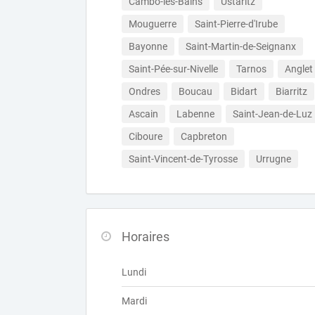
Cambo-les-Bains
Ustaritz
Mouguerre
Saint-Pierre-d'Irube
Bayonne
Saint-Martin-de-Seignanx
Saint-Pée-sur-Nivelle
Tarnos
Anglet
Ondres
Boucau
Bidart
Biarritz
Ascain
Labenne
Saint-Jean-de-Luz
Ciboure
Capbreton
Saint-Vincent-de-Tyrosse
Urrugne
Horaires
Lundi
Mardi