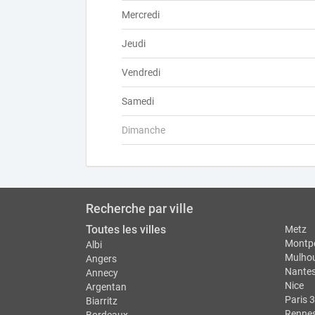
Mercredi
Jeudi
Vendredi
Samedi
Dimanche
Recherche par ville
Toutes les villes
Metz
Montpe
Albi
Mulho
Angers
Nante
Annecy
Nice
Argentan
Paris 3
Biarritz
Renne