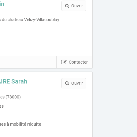
in
Ouvrir
 du château Vélizy-Villacoublay
Contacter
RE Sarah
Ouvrir
les (78000)
es
es à mobilité réduite