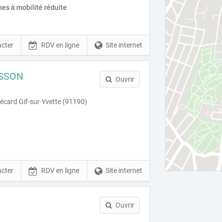
es à mobilité réduite
cter
RDV en ligne
Site internet
SSON
Ouvrir
card Gif-sur-Yvette (91190)
cter
RDV en ligne
Site internet
Ouvrir