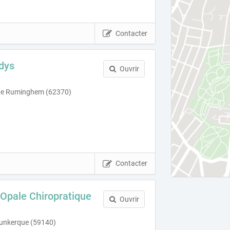
Contacter
dys
Ouvrir
ine Ruminghem (62370)
Contacter
Opale Chiropratique
Ouvrir
Dunkerque (59140)