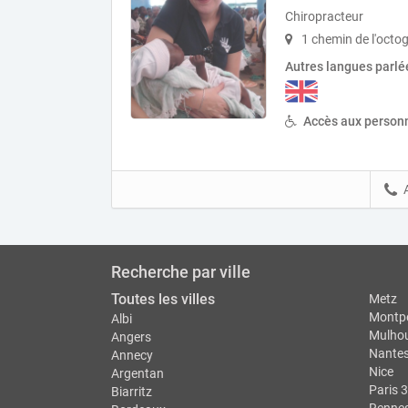
Chiropracteur
1 chemin de l'octo
Autres langues parlé
Accès aux personn
Recherche par ville
Toutes les villes
Metz
Montpe
Albi
Mulho
Angers
Nante
Annecy
Nice
Argentan
Paris 3
Biarritz