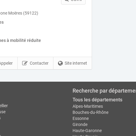
gone Moëres (59122)
es
es à mobilité réduite
Appeler
Contacter
Site internet
Recherche par départeme
Tous les départements
llier
Alpes-Maritimes
use
Bouches-du-Rhône
s
Essonne
Gironde
Haute-Garonne