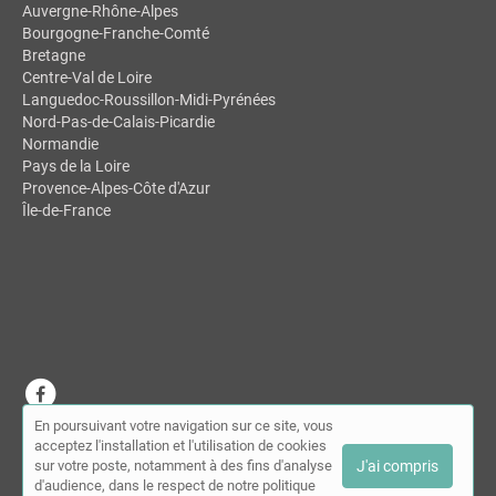
Auvergne-Rhône-Alpes
Bourgogne-Franche-Comté
Bretagne
Centre-Val de Loire
Languedoc-Roussillon-Midi-Pyrénées
Nord-Pas-de-Calais-Picardie
Normandie
Pays de la Loire
Provence-Alpes-Côte d'Azur
Île-de-France
En poursuivant votre navigation sur ce site, vous
© MDSL | Annuaire des chiropracteurs 2026 |
Plan du site
|
Mon
acceptez l'installation et l'utilisation de cookies
compte
|
Contact
sur votre poste, notamment à des fins d'analyse
J'ai compris
Conditions générales d'utilisation
|
Mentions légales
d'audience, dans le respect de notre politique