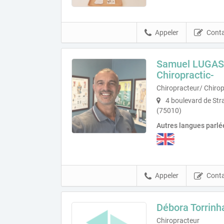
Appeler
Conta
Samuel LUGASS
Chiropractic-
Chiropracteur/ Chirop
4 boulevard de Str
(75010)
Autres langues parlé
Appeler
Conta
Débora Torrinh
Chiropracteur