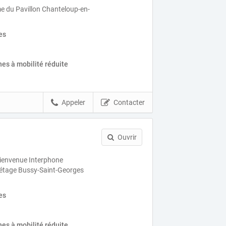
me du Pavillon Chanteloup-en-
es
es à mobilité réduite
Appeler
Contacter
Ouvrir
ienvenue Interphone
 étage Bussy-Saint-Georges
es
es à mobilité réduite