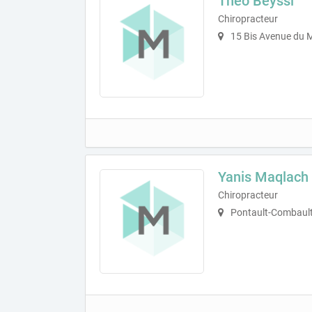
Théo Beyssi
Chiropracteur
15 Bis Avenue du M
Yanis Maqlach
Chiropracteur
Pontault-Combault