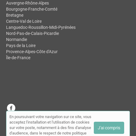
Auvergne-Rhône-Alpes
Bourgogne-Franche-Comté
Bretagne
Centre-Val de Loire
Languedoc-Roussillon-Midi-Pyrénées
Nord-Pas-de-Calais-Picardie
Normandie
Pays de la Loire
Provence-Alpes-Côte d'Azur
Île-de-France
En poursuivant votre navigation sur ce site, vous
© MDSL | Annuaire des chiropracteurs 2026 |
Plan du site
|
Mon
acceptez l'installation et l'utilisation de cookies
compte
|
Contact
sur votre poste, notamment à des fins d'analyse
J'ai compris
Conditions générales d'utilisation
|
Mentions légales
d'audience, dans le respect de notre politique