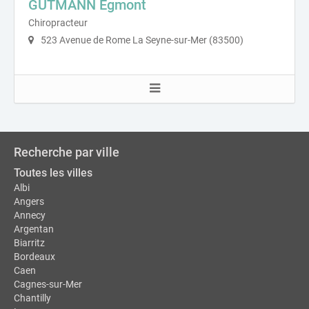
GUTMANN Egmont
Chiropracteur
523 Avenue de Rome La Seyne-sur-Mer (83500)
Recherche par ville
Toutes les villes
Albi
Angers
Annecy
Argentan
Biarritz
Bordeaux
Caen
Cagnes-sur-Mer
Chantilly