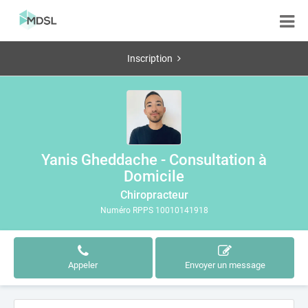
Inscription
Yanis Gheddache - Consultation à
Domicile
Chiropracteur
Numéro RPPS 10010141918
Appeler
Envoyer un message