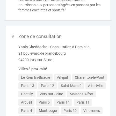
nourrisson aux personnes âgées en passant par les
femmes enceintes et sportifs."
Zone de consultation
Yanis Gheddache - Consultation à Domicile
21 boulevard de brandebourg
94200 Ivry-sur-Seine
Villes à proximité
Le Kremlin-Bicêtre
Villejuif
Charenton-le-Pont
Paris 13
Paris 12
Saint-Mandé
Alfortville
Gentilly
Vitry-sur-Seine
Maisons-Alfort
Arcueil
Paris 5
Paris 14
Paris 11
Paris 4
Montrouge
Paris 20
Vincennes