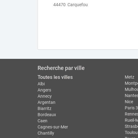
44470 Carquefou
Recherche par ville
Toutes les villes
Metz
Montpe
Albi
Mulho
Angers
Nante
Annecy
Nice
Argentan
Paris 3
Biarritz
Renne
Bordeaux
Rueil-
Caen
Strasb
Cagnes-sur-Mer
Toulou
Chantilly