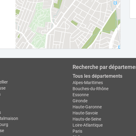
Recherche par départeme
Tous les départements
llier
Alpes-Maritimes
use
Bouches-du-Rhône
s
Essonne
Gironde
Haute-Garonne
s
Haute-Savoie
Malmaison
Hauts-de-Seine
ourg
Loire-Atlantique
se
Paris