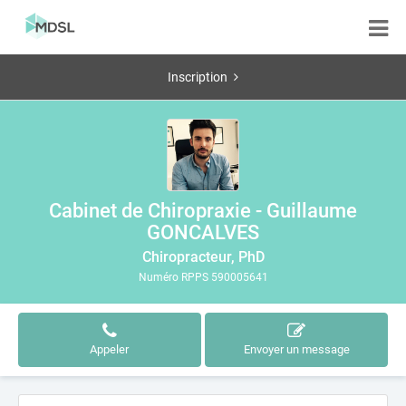
Inscription
Cabinet de Chiropraxie - Guillaume
GONCALVES
Chiropracteur, PhD
Numéro RPPS 590005641
Appeler
Envoyer un message