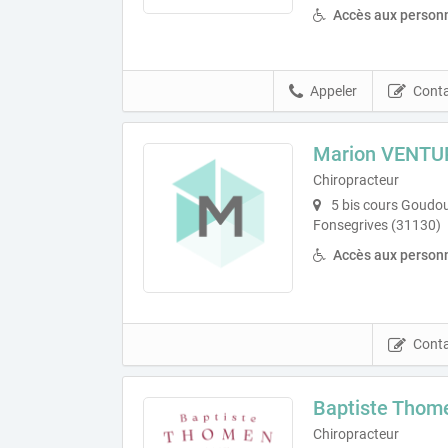
Accès aux personn
Appeler
Conta
Marion VENTU
Chiropracteur
5 bis cours Goudou
Fonsegrives (31130)
Accès aux personn
Conta
Baptiste Thom
Chiropracteur