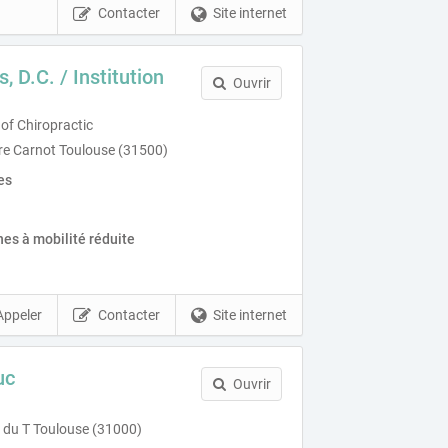
Contacter
Site internet
, D.C. / Institution
Ouvrir
 of Chiropractic
re Carnot Toulouse (31500)
es
es à mobilité réduite
Appeler
Contacter
Site internet
uc
Ouvrir
e du T Toulouse (31000)