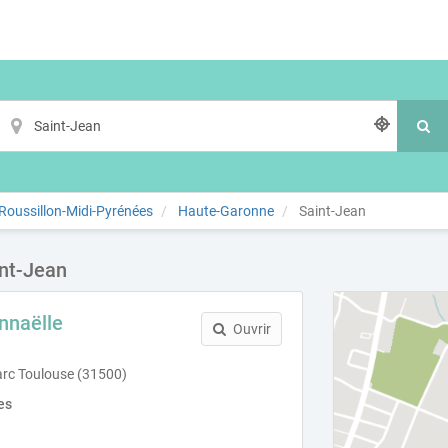
oussillon-Midi-Pyrénées
Haute-Garonne
Saint-Jean
int-Jean
naëlle
Ouvrir
arc Toulouse (31500)
es