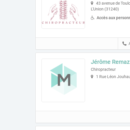
43 avenue de Toulo
L'Union (31240)
Accès aux personn
Jérôme Remaze
Chiropracteur
1 Rue Léon Jouha