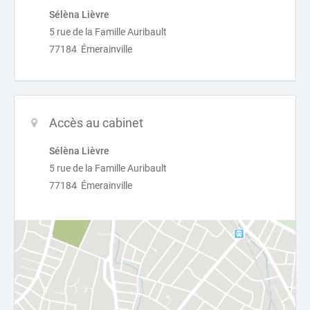
Sélèna Lièvre
5 rue de la Famille Auribault
77184 Émerainville
Accès au cabinet
Sélèna Lièvre
5 rue de la Famille Auribault
77184 Émerainville