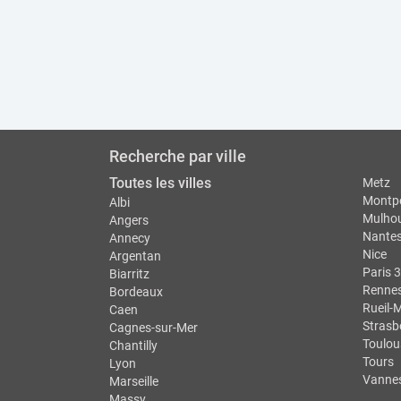
Recherche par ville
Toutes les villes
Metz
Montpe
Albi
Mulho
Angers
Nante
Annecy
Nice
Argentan
Paris 3
Biarritz
Renne
Bordeaux
Rueil-
Caen
Strasb
Cagnes-sur-Mer
Toulou
Chantilly
Tours
Lyon
Vanne
Marseille
Massy