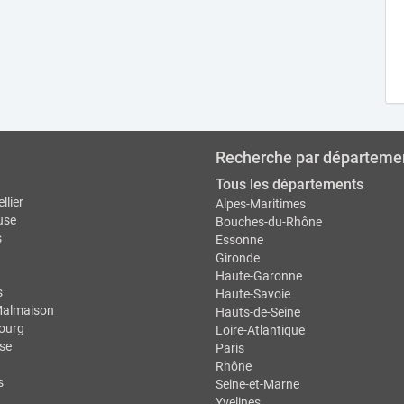
Recherche par départeme
Tous les départements
llier
Alpes-Maritimes
use
Bouches-du-Rhône
s
Essonne
Gironde
Haute-Garonne
s
Haute-Savoie
Malmaison
Hauts-de-Seine
ourg
Loire-Atlantique
se
Paris
Rhône
s
Seine-et-Marne
Yvelines