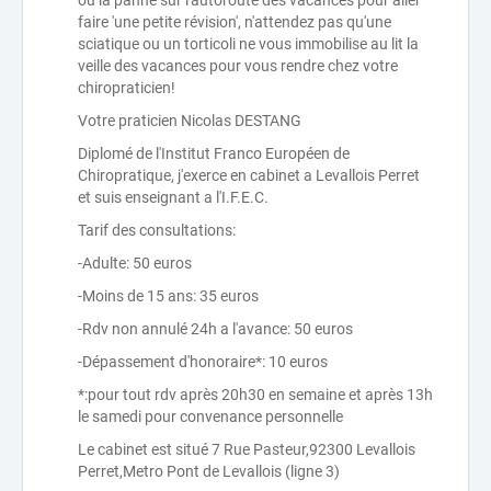
ou la panne sur l'autoroute des vacances pour aller
faire 'une petite révision', n'attendez pas qu'une
sciatique ou un torticoli ne vous immobilise au lit la
veille des vacances pour vous rendre chez votre
chiropraticien!
Votre praticien Nicolas DESTANG
Diplomé de l'Institut Franco Européen de
Chiropratique, j'exerce en cabinet a Levallois Perret
et suis enseignant a l'I.F.E.C.
Tarif des consultations:
-Adulte: 50 euros
-Moins de 15 ans: 35 euros
-Rdv non annulé 24h a l'avance: 50 euros
-Dépassement d'honoraire*: 10 euros
*:pour tout rdv après 20h30 en semaine et après 13h
le samedi pour convenance personnelle
Le cabinet est situé 7 Rue Pasteur,92300 Levallois
Perret,Metro Pont de Levallois (ligne 3)