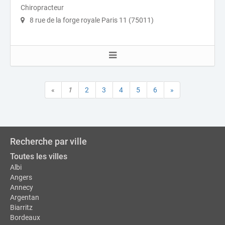
Chiropracteur
8 rue de la forge royale Paris 11 (75011)
«
1
2
3
4
5
6
»
Recherche par ville
Toutes les villes
Albi
Angers
Annecy
Argentan
Biarritz
Bordeaux