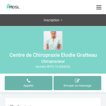
Inscription
Centre de Chiropraxie Elodie Gratteau
Chiropracteur
Numéro RPPS 74.0003033
Appeler
Envoyer un message