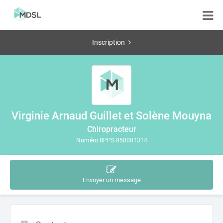
Inscription
Virginie Arnaud Guillet et Solène Mouyna
Chiropracteur
Numéro RPPS 850001314
Envoyer un message