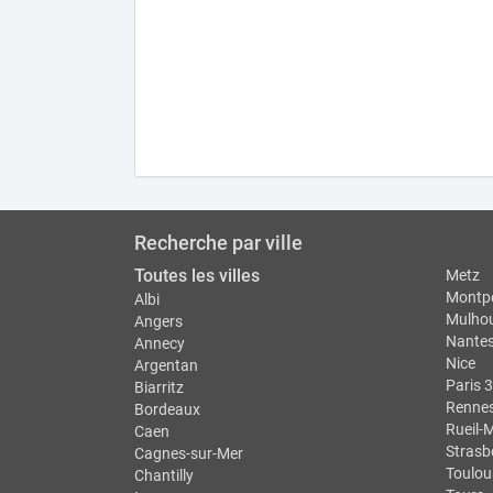
Recherche par ville
Toutes les villes
Metz
Montpe
Albi
Mulho
Angers
Nante
Annecy
Nice
Argentan
Paris 3
Biarritz
Renne
Bordeaux
Rueil-
Caen
Strasb
Cagnes-sur-Mer
Toulou
Chantilly