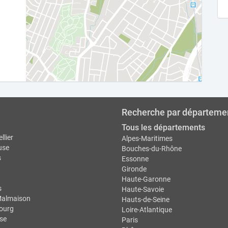
Recherche par départeme
Tous les départements
llier
Alpes-Maritimes
use
Bouches-du-Rhône
s
Essonne
Gironde
Haute-Garonne
s
Haute-Savoie
Malmaison
Hauts-de-Seine
ourg
Loire-Atlantique
se
Paris