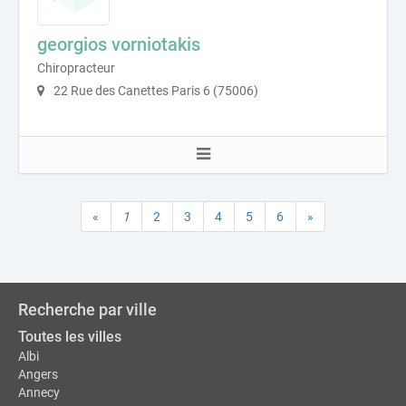
georgios vorniotakis
Chiropracteur
22 Rue des Canettes Paris 6 (75006)
«
1
2
3
4
5
6
»
Recherche par ville
Toutes les villes
Albi
Angers
Annecy