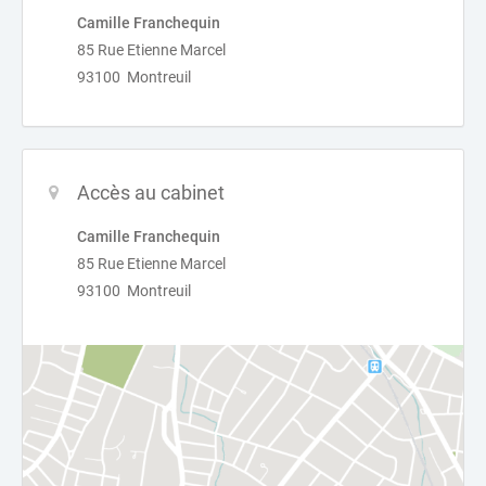
Camille Franchequin
85 Rue Etienne Marcel
93100 Montreuil
Accès au cabinet
Camille Franchequin
85 Rue Etienne Marcel
93100 Montreuil