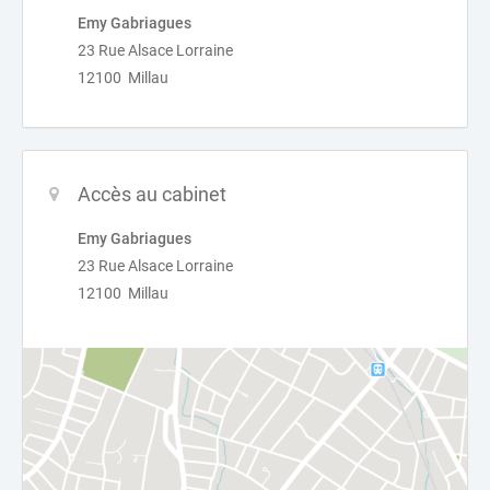
Emy Gabriagues
23 Rue Alsace Lorraine
12100 Millau
Accès au cabinet
Emy Gabriagues
23 Rue Alsace Lorraine
12100 Millau