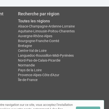
nt
Recherche par région
Toutes les régions
Alsace-Champagne-Ardenne-Lorraine
Aquitaine-Limousin-Poitou-Charentes
Auvergne-Rhône-Alpes
Bourgogne-Franche-Comté
Bretagne
Centre-Val de Loire
Languedoc-Roussillon-Midi-Pyrénées
Nord-Pas-de-Calais-Picardie
Normandie
Pays de la Loire
Provence-Alpes-Côte d'Azur
Île-de-France
tre navigation sur ce site, vous acceptez l'installation
ntact