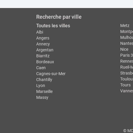
Recherche par ville
Toutes les villes
Metz
Montpe
Albi
Mulho
Angers
Nante
Annecy
Nice
Argentan
Paris 3
Biarritz
Renne
Bordeaux
Rueil-
Caen
Strasb
Cagnes-sur-Mer
Toulou
Chantilly
Tours
Lyon
Vanne
Marseille
Massy
© MDS