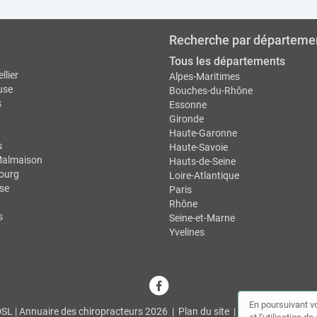
Recherche par départeme
Tous les départements
llier
Alpes-Maritimes
use
Bouches-du-Rhône
s
Essonne
Gironde
Haute-Garonne
s
Haute-Savoie
Malmaison
Hauts-de-Seine
ourg
Loire-Atlantique
se
Paris
Rhône
s
Seine-et-Marne
Yvelines
En poursuivant vo
L | Annuaire des chiropracteurs 2026 |
Plan du site
|
Mon compte
|
Co