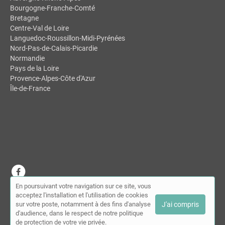
Bourgogne-Franche-Comté
Bretagne
Centre-Val de Loire
Languedoc-Roussillon-Midi-Pyrénées
Nord-Pas-de-Calais-Picardie
Normandie
Pays de la Loire
Provence-Alpes-Côte d'Azur
Île-de-France
En poursuivant votre navigation sur ce site, vous
© MDSL | Annuaire des chiropracteurs 2026 |
Plan du site
|
Mon
acceptez l'installation et l'utilisation de cookies
compte
|
Contact
sur votre poste, notamment à des fins d'analyse
J'ai compris
Conditions générales d'utilisation
|
Mentions légales
d'audience, dans le respect de notre politique
de protection de votre vie privée.