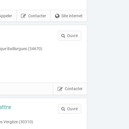
Appeler
Contacter
Site internet
Ouvrir
ique Baillargues (34670)
Contacter
attre
Ouvrir
es Vergèze (30310)