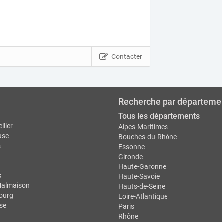
Contacter
Recherche par départeme
Tous les départements
llier
Alpes-Maritimes
use
Bouches-du-Rhône
s
Essonne
Gironde
Haute-Garonne
s
Haute-Savoie
Malmaison
Hauts-de-Seine
ourg
Loire-Atlantique
se
Paris
Rhône