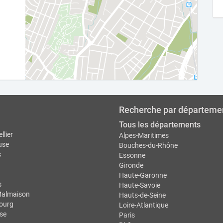
Recherche par départeme
Tous les départements
llier
Alpes-Maritimes
use
Bouches-du-Rhône
s
Essonne
Gironde
Haute-Garonne
s
Haute-Savoie
Malmaison
Hauts-de-Seine
ourg
Loire-Atlantique
se
Paris