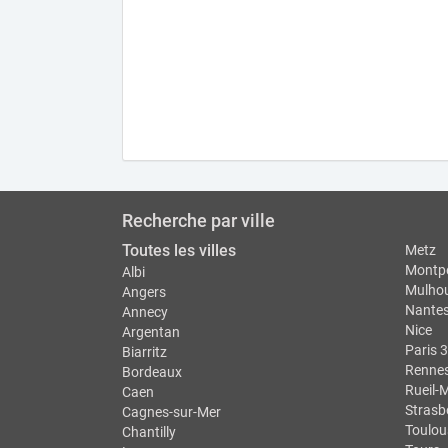
Recherche par ville
Toutes les villes
Metz
Montpe
Albi
Mulho
Angers
Nante
Annecy
Nice
Argentan
Paris 3
Biarritz
Renne
Bordeaux
Rueil-
Caen
Strasb
Cagnes-sur-Mer
Toulou
Chantilly