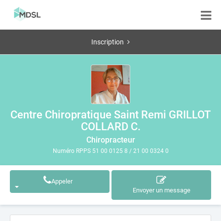
Inscription
Centre Chiropratique Saint Remi GRILLOT
COLLARD C.
Chiropracteur
Numéro RPPS 51 00 0125 8 / 21 00 0324 0
Appeler
Envoyer un message