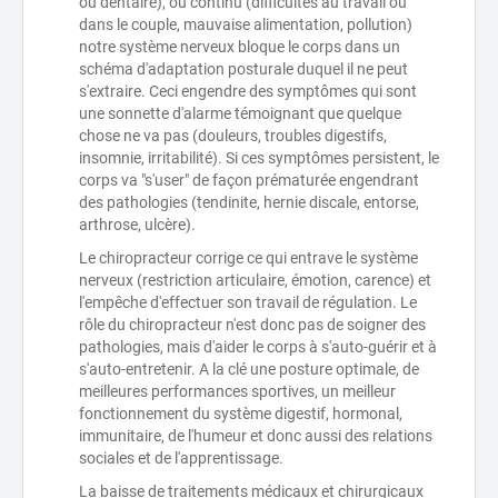
ou dentaire), ou continu (difficultés au travail ou
dans le couple, mauvaise alimentation, pollution)
notre système nerveux bloque le corps dans un
schéma d'adaptation posturale duquel il ne peut
s'extraire. Ceci engendre des symptômes qui sont
une sonnette d'alarme témoignant que quelque
chose ne va pas (douleurs, troubles digestifs,
insomnie, irritabilité). Si ces symptômes persistent, le
corps va "s'user" de façon prématurée engendrant
des pathologies (tendinite, hernie discale, entorse,
arthrose, ulcère).
Le chiropracteur corrige ce qui entrave le système
nerveux (restriction articulaire, émotion, carence) et
l'empêche d'effectuer son travail de régulation. Le
rôle du chiropracteur n'est donc pas de soigner des
pathologies, mais d'aider le corps à s'auto-guérir et à
s'auto-entretenir. A la clé une posture optimale, de
meilleures performances sportives, un meilleur
fonctionnement du système digestif, hormonal,
immunitaire, de l'humeur et donc aussi des relations
sociales et de l'apprentissage.
La baisse de traitements médicaux et chirurgicaux