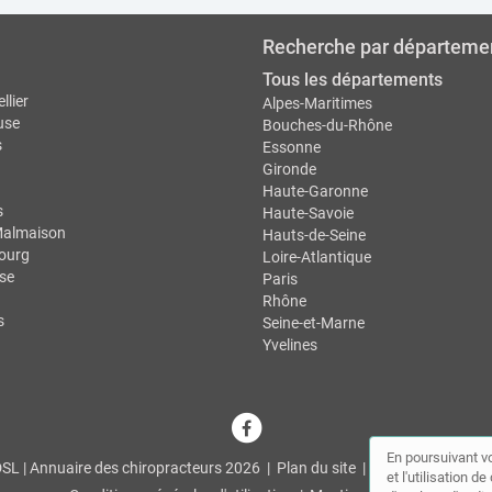
Recherche par départeme
Tous les départements
llier
Alpes-Maritimes
use
Bouches-du-Rhône
s
Essonne
Gironde
Haute-Garonne
s
Haute-Savoie
Malmaison
Hauts-de-Seine
ourg
Loire-Atlantique
se
Paris
Rhône
s
Seine-et-Marne
Yvelines
En poursuivant vo
L | Annuaire des chiropracteurs 2026 |
Plan du site
|
Mon compte
|
Co
et l'utilisation 