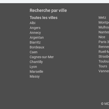
Recherche par ville
Toutes les villes
Metz
Montpe
Albi
Mulho
Angers
Nante
Annecy
Nice
Argentan
Paris 3
Biarritz
Renne
Bordeaux
Rueil-
Caen
Strasb
Cagnes-sur-Mer
Toulou
Chantilly
Tours
Lyon
Vanne
Marseille
Massy
© MDS