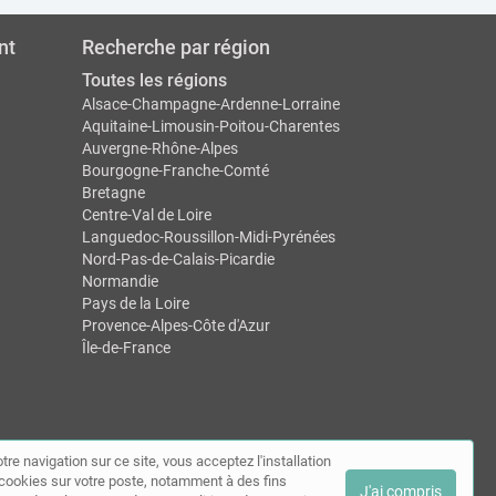
nt
Recherche par région
Toutes les régions
Alsace-Champagne-Ardenne-Lorraine
Aquitaine-Limousin-Poitou-Charentes
Auvergne-Rhône-Alpes
Bourgogne-Franche-Comté
Bretagne
Centre-Val de Loire
Languedoc-Roussillon-Midi-Pyrénées
Nord-Pas-de-Calais-Picardie
Normandie
Pays de la Loire
Provence-Alpes-Côte d'Azur
Île-de-France
tre navigation sur ce site, vous acceptez l'installation
ntact
de cookies sur votre poste, notamment à des fins
J'ai compris