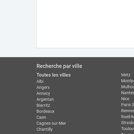
Recherche par ville
Toutes les villes
Metz
Montpe
Albi
Mulho
Angers
Nante
Annecy
Nice
Argentan
Paris 3
Biarritz
Renne
Bordeaux
Rueil-
Caen
Strasb
Cagnes-sur-Mer
Toulou
Chantilly