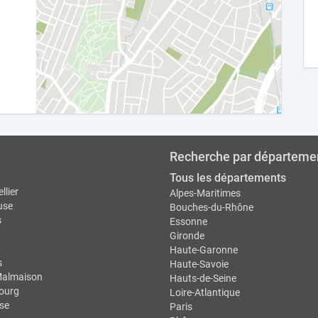
Recherche par départeme
Tous les départements
llier
Alpes-Maritimes
use
Bouches-du-Rhône
s
Essonne
Gironde
Haute-Garonne
s
Haute-Savoie
Malmaison
Hauts-de-Seine
ourg
Loire-Atlantique
se
Paris