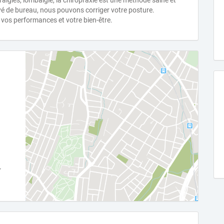
ralgies, lombalgie, la chiropraxie est une méthode saine et
yé de bureau, nous pouvons corriger votre posture.
vos performances et votre bien-être.