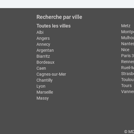
Recherche par ville
Toutes les villes
Metz
Montpe
Albi
Mulho
Angers
Nante
Annecy
Nice
Argentan
Paris 3
Biarritz
Renne
Bordeaux
Rueil-
Caen
Strasb
Cagnes-sur-Mer
Toulou
Chantilly
Tours
Lyon
Vanne
Marseille
Massy
© MDS