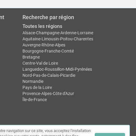
nt
Recherche par région
Toutes les régions
Alsace-Champagne-Ardenne-Lorraine
Aquitaine-Limousin-Poitou-Charentes
Auvergne-Rhône-Alpes
Bourgogne-Franche-Comté
Bretagne
Centre-Val de Loire
Languedoc-Roussillon-Midi-Pyrénées
Nord-Pas-de-Calais-Picardie
Normandie
Pays de la Loire
Provence-Alpes-Côte d'Azur
Île-de-France
tre navigation sur ce site, vous acceptez l'installation
ntact