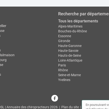
Recherche par départeme
Tous les départements
llier
Alpes-Maritimes
use
Bouches-du-Rhône
s
Essonne
Gironde
Haute-Garonne
s
Haute-Savoie
Malmaison
Hauts-de-Seine
ourg
Loire-Atlantique
se
Paris
Rhône
s
Seine-et-Marne
Yvelines
En poursuivant vo
L | Annuaire des chiropracteurs 2026 |
Plan du site
|
Mon compte
|
Co