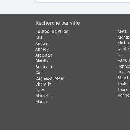
Recherche par ville
Toutes les villes
Metz
Montpe
Albi
Mulho
Angers
Nante
Annecy
Nice
Argentan
Paris 3
Biarritz
Renne
Bordeaux
Rueil-
Caen
Strasb
Cagnes-sur-Mer
Toulou
Chantilly
Tours
Lyon
Vanne
Marseille
Massy