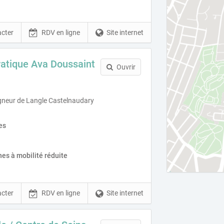
cter
RDV en ligne
Site internet
ratique Ava Doussaint
Ouvrir
neur de Langle Castelnaudary
es
es à mobilité réduite
cter
RDV en ligne
Site internet