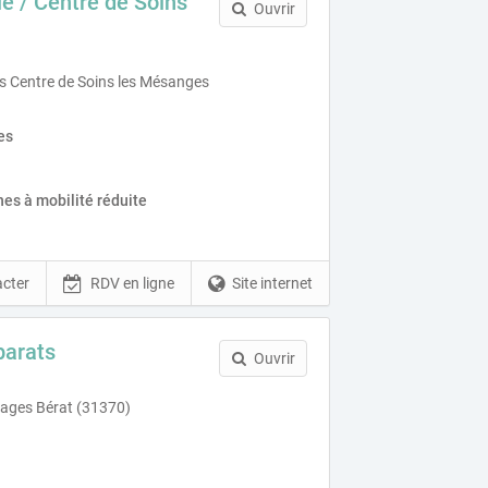
le / Centre de Soins
Ouvrir
 Centre de Soins les Mésanges
es
es à mobilité réduite
cter
RDV en ligne
Site internet
arats
Ouvrir
ages Bérat (31370)