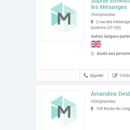
Sophie Entwist
les Mésanges
Chiropracteur
2 rue des mésanges
Auterive (31190)
Autres langues parlé
Accès aux personn
Appeler
Conta
Amandine Desb
Chiropracteur
104 Route de Long