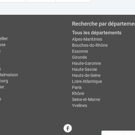
Recherche par départeme
Tous les départements
llier
Alpes-Maritimes
use
Bouches-du-Rhône
s
Essonne
Gironde
Haute-Garonne
s
Haute-Savoie
Malmaison
Hauts-de-Seine
ourg
Loire-Atlantique
se
Paris
Rhône
s
Seine-et-Marne
Yvelines