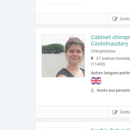
Conta
Cabinet chirop
Castelnaudary
Chiropracteur
27 avenue monseig
(11400)
Autres langues parlé
Accès aux personn
Conta