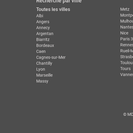
Recherche par ville
Toutes les villes
Metz
Montpe
Albi
Mulho
Angers
Nante
Annecy
Nice
Argentan
Paris 3
Biarritz
Renne
Bordeaux
Rueil-
Caen
Strasb
Cagnes-sur-Mer
Toulou
Chantilly
Tours
Lyon
Vanne
Marseille
Massy
© MDS