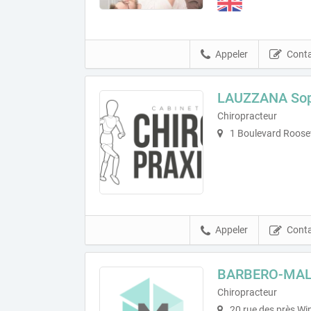
Appeler
Conta
LAUZZANA Sop
Chiropracteur
1 Boulevard Roose
Appeler
Conta
BARBERO-MALT
Chiropracteur
20 rue des près Wi