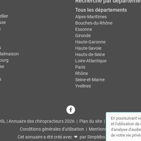
Recherche par départeme
Tous les départements
llier
Alpes-Maritimes
use
Bouches-du-Rhône
s
Essonne
Gironde
Haute-Garonne
s
Haute-Savoie
Malmaison
Hauts-de-Seine
ourg
Loire-Atlantique
se
Paris
Rhône
s
Seine-et-Marne
Yvelines
En poursuivant vo
L | Annuaire des chiropracteurs 2026 |
Plan du site
|
Mon compte
|
Co
et l'utilisation 
Conditions générales d'utilisation
|
Mentions légales
d'analyse d'audie
de votre vie privé
Cet annuaire a été créé avec ❤ par
Simplébo Annuaire