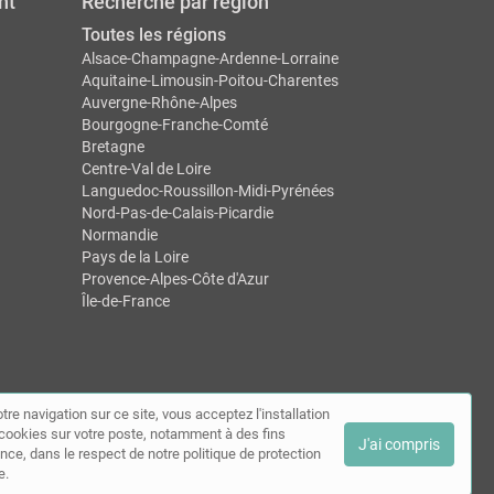
nt
Recherche par région
Toutes les régions
Alsace-Champagne-Ardenne-Lorraine
Aquitaine-Limousin-Poitou-Charentes
Auvergne-Rhône-Alpes
Bourgogne-Franche-Comté
Bretagne
Centre-Val de Loire
Languedoc-Roussillon-Midi-Pyrénées
Nord-Pas-de-Calais-Picardie
Normandie
Pays de la Loire
Provence-Alpes-Côte d'Azur
Île-de-France
tre navigation sur ce site, vous acceptez l'installation
ntact
de cookies sur votre poste, notamment à des fins
J'ai compris
nce, dans le respect de notre politique de protection
e.