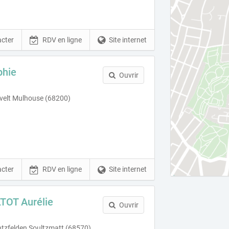
cter
RDV en ligne
Site internet
hie
Ouvrir
velt Mulhouse (68200)
cter
RDV en ligne
Site internet
OT Aurélie
Ouvrir
ntzfelden Soultzmatt (68570)