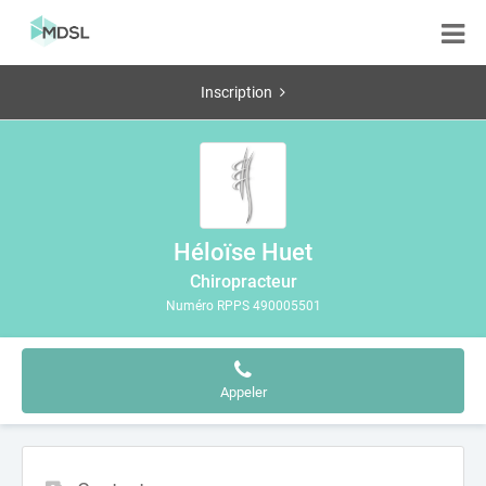
Inscription
Héloïse Huet
Chiropracteur
Numéro RPPS 490005501
Appeler