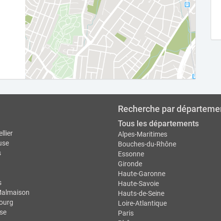
Recherche par départeme
Tous les départements
llier
Alpes-Maritimes
use
Bouches-du-Rhône
s
Essonne
Gironde
Haute-Garonne
s
Haute-Savoie
Malmaison
Hauts-de-Seine
ourg
Loire-Atlantique
se
Paris