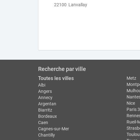
22100 Lanvallay
Recherche par ville
Toutes les villes
Metz
Montpe
Albi
Mulho
Angers
Nante
Annecy
Nice
Argentan
Paris 3
Biarritz
Renne
Bordeaux
Rueil-
Caen
Strasb
Cagnes-sur-Mer
Toulou
Chantilly