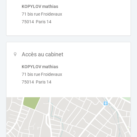
KOPYLOV mathias
71 bis rue Froidevaux
75014 Paris 14
Accès au cabinet
KOPYLOV mathias
71 bis rue Froidevaux
75014 Paris 14