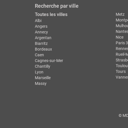
Recherche par ville
Toutes les villes
Metz
Montpe
Albi
Mulho
Angers
Nante
Annecy
Nice
Argentan
Paris 3
Biarritz
Renne
Bordeaux
Rueil-
Caen
Strasb
Cagnes-sur-Mer
Toulou
Chantilly
Tours
Lyon
Vanne
Marseille
Massy
© MDS