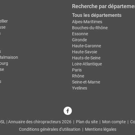
Recherche par départeme
Tous les départements
llier
Alpes-Maritimes
use
Bouches-du-Rhône
s
Essonne
Gironde
Haute-Garonne
s
Haute-Savoie
Malmaison
Hauts-de-Seine
ourg
Loire-Atlantique
se
Paris
Rhône
s
Seine-et-Marne
Yvelines
L | Annuaire des chiropracteurs 2026 |
Plan du site
|
Mon compte
|
Co
Conditions générales d'utilisation
|
Mentions légales