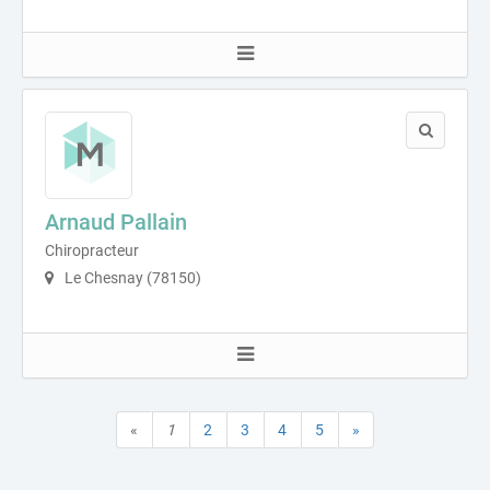
Arnaud Pallain
Chiropracteur
Le Chesnay (78150)
«
1
2
3
4
5
»