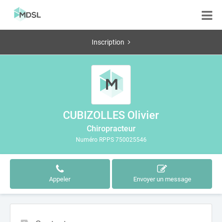
Inscription
CUBIZOLLES Olivier
Chiropracteur
Numéro RPPS 750025546
Appeler
Envoyer un message