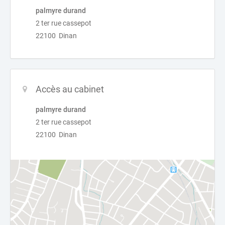
palmyre durand
2 ter rue cassepot
22100 Dinan
Accès au cabinet
palmyre durand
2 ter rue cassepot
22100 Dinan