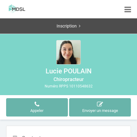
Inscription
Lucie POULAIN
Chiropracteur
Numéro RPPS 10110548632
Appeler
Envoyer un message