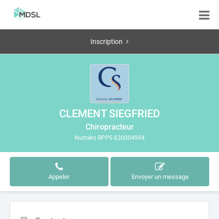
Inscription
CLEMENT SIEGFRIED
Chiropracteur
Numéro RPPS 620004994
Appeler
Envoyer un message