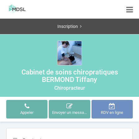
Inscription
Cabinet de soins chiropratiques
BERMOND Tiffany
Chiropracteur
Appeler
Envoyer un message
RDV en ligne