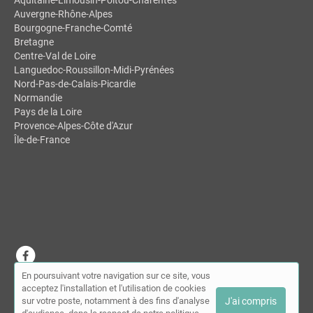
Aquitaine-Limousin-Poitou-Charentes
Auvergne-Rhône-Alpes
Bourgogne-Franche-Comté
Bretagne
Centre-Val de Loire
Languedoc-Roussillon-Midi-Pyrénées
Nord-Pas-de-Calais-Picardie
Normandie
Pays de la Loire
Provence-Alpes-Côte d'Azur
Île-de-France
En poursuivant votre navigation sur ce site, vous
© MDSL | Annuaire des chiropracteurs 2026 |
Plan du site
|
Mon
acceptez l'installation et l'utilisation de cookies
compte
|
Contact
sur votre poste, notamment à des fins d'analyse
J'ai compris
Conditions générales d'utilisation
|
Mentions légales