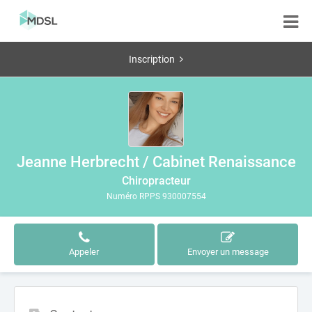
Inscription
Jeanne Herbrecht / Cabinet Renaissance
Chiropracteur
Numéro RPPS 930007554
Appeler
Envoyer un message