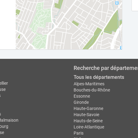
Recherche par départeme
Tous les départements
llier
Alpes-Maritimes
use
Bouches-du-Rhône
s
Essonne
Gironde
Haute-Garonne
s
Haute-Savoie
Malmaison
Hauts-de-Seine
ourg
Loire-Atlantique
se
Paris