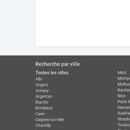
Recherche par ville
Toutes les villes
Metz
Montpe
Albi
Mulho
Angers
Nante
Annecy
Nice
Argentan
Paris 3
Biarritz
Renne
Bordeaux
Rueil-
Caen
Strasb
Cagnes-sur-Mer
Toulou
Chantilly