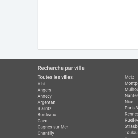
Recherche par ville
Toutes les villes
Metz
Montpe
Albi
Mulho
Angers
Nante
Annecy
Nice
Argentan
Paris 3
Biarritz
Renne
Bordeaux
Rueil-
Caen
Strasb
Cagnes-sur-Mer
Toulou
Chantilly