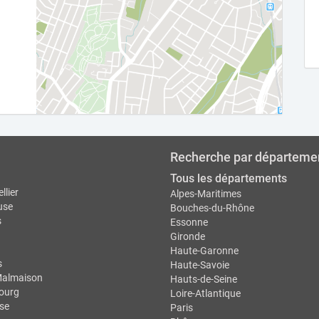
Recherche par départeme
Tous les départements
llier
Alpes-Maritimes
use
Bouches-du-Rhône
s
Essonne
Gironde
Haute-Garonne
s
Haute-Savoie
Malmaison
Hauts-de-Seine
ourg
Loire-Atlantique
se
Paris