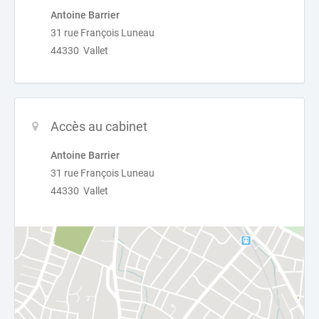
Antoine Barrier
31 rue François Luneau
44330 Vallet
Accès au cabinet
Antoine Barrier
31 rue François Luneau
44330 Vallet