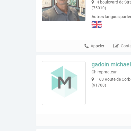
4 boulevard de Str
(75010)
Autres langues parlé
Appeler
Conta
gadoin michael
Chiropracteur
163 Route de Corbe
(91700)