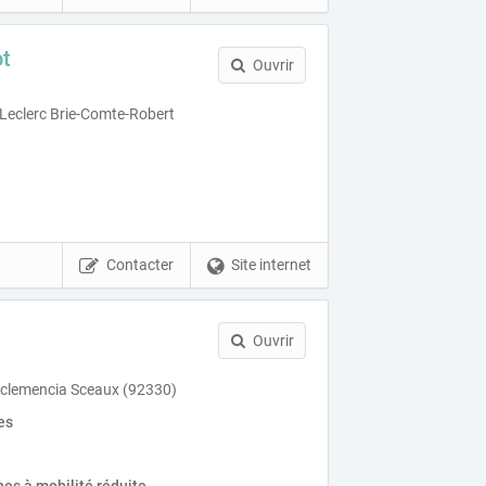
ot
Ouvrir
Leclerc Brie-Comte-Robert
Contacter
Site internet
Ouvrir
 clemencia Sceaux (92330)
es
es à mobilité réduite