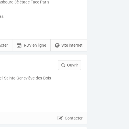
asbourg 3è étage Face Paris
es
cter
RDV en ligne
Site internet
Ouvrir
il Sainte-Geneviève-des-Bois
Contacter