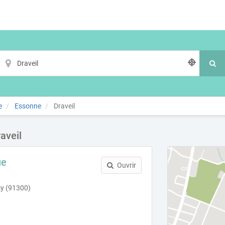
e
Essonne
Draveil
aveil
ue
Ouvrir
sy (91300)