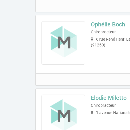
Ophélie Boch
Chiropracteur
6 rue René Henri L
(91250)
Elodie Miletto
Chiropracteur
1 avenue National