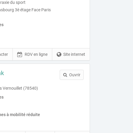
raxie du sport
asbourg 3è étage Face Paris
es
cter
RDV en ligne
Site internet
ak
Ouvrir
 Vernouillet (78540)
es
es à mobilité réduite