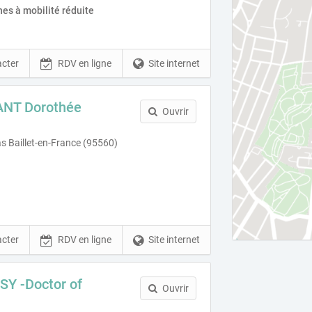
es à mobilité réduite
cter
RDV en ligne
Site internet
ANT Dorothée
Ouvrir
s Baillet-en-France (95560)
cter
RDV en ligne
Site internet
Y -Doctor of
Ouvrir